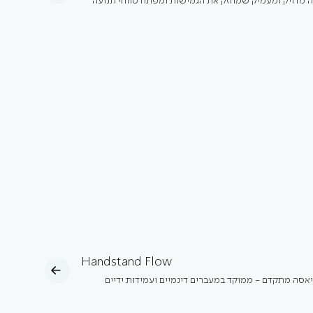
גה מדויק ומעמיק שמחזק את הגמישות ומפתח טווחי תנועה
Handstand Flow
ניאסה מתקדם - ממוקד במעברים דינמיים ועמידות ידיים