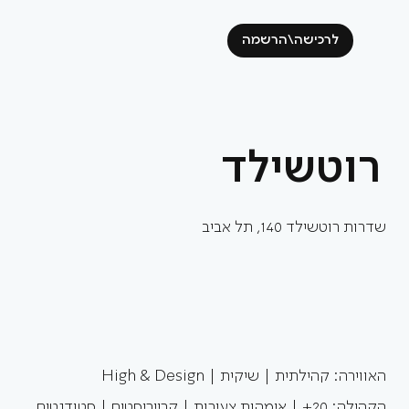
לרכישה\הרשמה
רוטשילד
שדרות רוטשילד 140, תל אביב
האווירה: קהילתית | שיקית | High & Design
הקהילה: 20+ | אימהות צעירות | קרייריסטים | סטודנטים