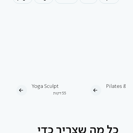
Yoga Sculpt
Pilates & T
ות
55
דקות
כל מה שצריך כדי