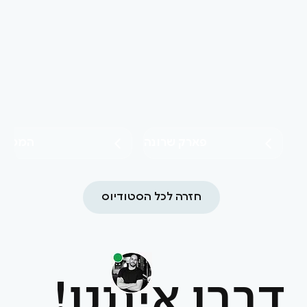
פארק שרונה
המסיל
חזרה לכל הסטודיוס
דברו איתנו!