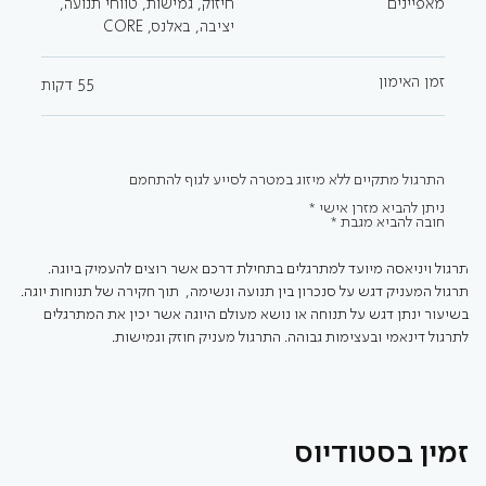
מאפיינים
חיזוק, גמישות, טווחי תנועה,
יציבה, באלנס, CORE
זמן האימון
דקות
55
התרגול מתקיים ללא מיזוג במטרה לסייע לגוף להתחמם
ניתן להביא מזרן אישי *
חובה להביא מגבת *
תרגול ויניאסה מיועד למתרגלים בתחילת דרכם אשר רוצים להעמיק ביוגה. 
תרגול המעניק דגש על סנכרון בין תנועה ונשימה,  תוך חקירה של תנוחות יוגה. 
בשיעור ינתן דגש על תנוחה או נושא מעולם היוגה אשר יכין את המתרגלים 
לתרגול דינאמי ובעצימות גבוהה. התרגול מעניק חוזק וגמישות.
זמין בסטודיוס