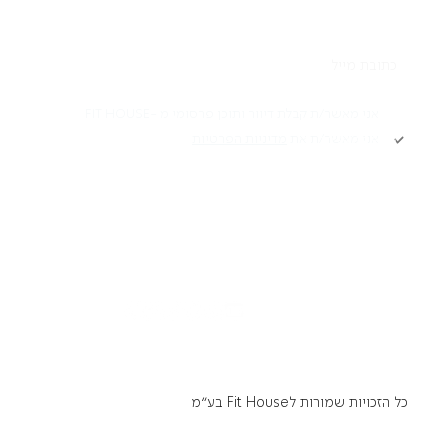
תקנון
אני מאשר/ת קבלת דיוור ותוכן פרסומי מ -FIT HOUSE
אני מאשר/ת את
מדיניות הפרטיות
Academy תקנון
מדיניות פרטיות
הרשמה
הצהרת נגישות
דרושים
כל הזכויות שמורות לFit House בע״מ