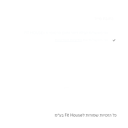
תקנון
אני מאשר/ת קבלת דיוור ותוכן פרסומי מ -FIT HOUSE
אני מאשר/ת את
מדיניות הפרטיות
Academy תקנון
מדיניות פרטיות
הרשמה
הצהרת נגישות
דרושים
כל הזכויות שמורות לFit House בע״מ