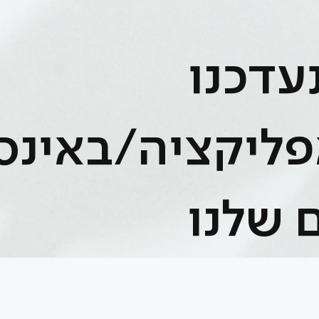
דכנו
ליקציה/באינס
 שלנו