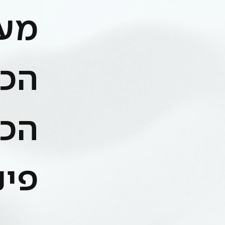
מעש
הכי
הכי
פינ