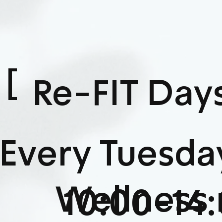
[ 
Re-FIT Day
Every Tuesda
יום Wellness
10:00-14:0