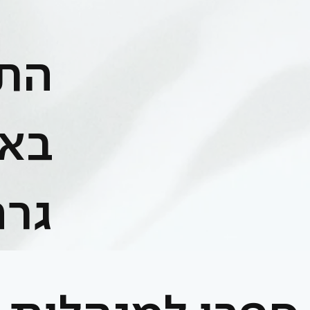
התע
באפ
גרם