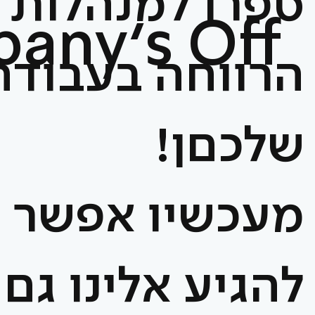
ספרו למנהלות
any's Off
הרווחה בעבודה
שלכםן!
מעכשיו אפשר
להגיע אלינו גם 