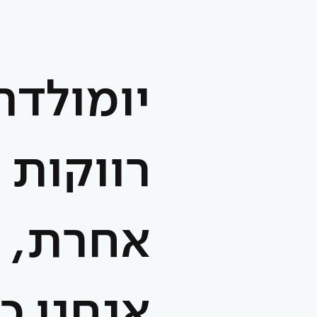
יומולדת
רווקות 
אחרת,
אנחנו כא