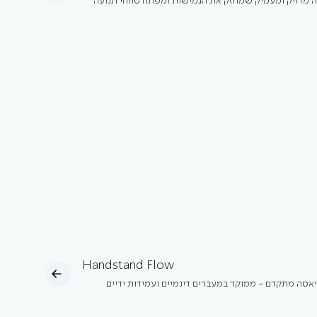
גה מדויק ומעמיק שמחזק את הגמישות ומפתח טווחי תנועה
Handstand Flow
ניאסה מתקדם - ממוקד במעברים דינמיים ועמידות ידיים