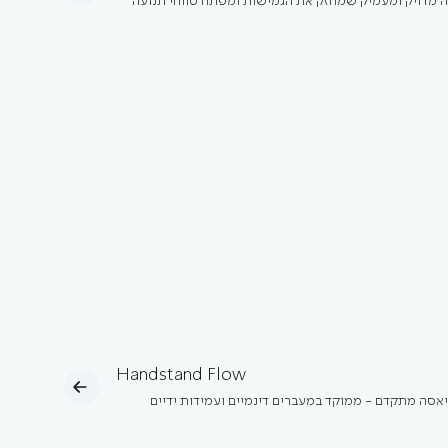
גה מדויק ומעמיק שמחזק את הגמישות ומפתח טווחי תנועה
Handstand Flow
ניאסה מתקדם - ממוקד במעברים דינמיים ועמידות ידיים