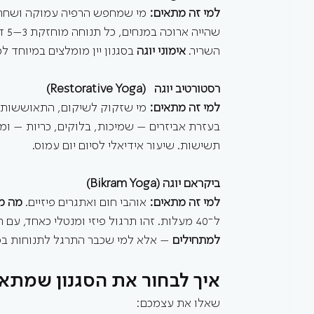
למי זה מתאים: 
מי שמחפש הרפיה עמוקה ושחרו
שהי
השריר. 
אימוני יוגה
 בסגנון יין מומלצים במיוחד 
רסטורטיב יוגה   (Restorative Yoga) 
למי זה מתאים: 
מי שזקוק לשיקום, התאוששות א
בעזרת אביזרים – שמיכות, בלוקים, כריות – ומ
תשישות. שיעור אידיאלי לסיום יום עמוס.
ביקראם יוגה (Bikram Yoga) 
למי זה מתאים: 
אוהבי חום ואתגרים פיזיים. 
מה מא
ל־40 מעלות. זהו תרגול פיזי ומנטלי כאחד, עם הרבה הזעה וניקוי רעלים. לא מומלץ כצעד ראשון ב
למתחילים
 – אלא למי שכבר התרגל לתנוחות בס
איך לבחור את הסגנון שמתא
שאלו את עצמכם: