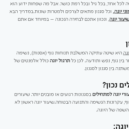
ה לכל אחד, בכל גיל ובכל רמת כושר. אבל מה שפחות ידוע הוא 
וני יוגה
,
 וכל סגנון מתאים לצרכים ולמטרות שונות.במדריך הבא 
יעור יוגה
, ונכוון אתכם לבחירה הנכונה – במיוחד אם אתם 
ן
וגה
 היא שיטה עתיקה המשלבת תנוחות גוף (אסנות), נשימה 
בין גוף, נפש ותודעה. לכן כל 
תרגול יוגה
 כולל אלמנטים של 
תנה בין סגנון לסגנון.
ם נכון?
ורי יוגה למתחילים
 בסגנונות רגועים או מובנים יותר. שיעורים 
, עקרונות הנשימה והתנועה הבטוחה.שיעור יוגה ראשון לא 
השפה של היוגה.
וגה: