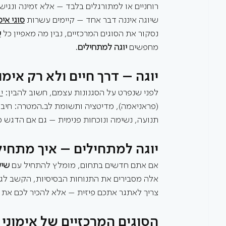
רוחניים או למתורגלים בלבד – אלא זמינה ונגיש
שיוגה איננה דבר אחד – קיימים עשרות 
סוגי אימ
נסקור את הסוגים המרכזיים, נבין מה מאפיין כל 
ש
מחפשים 
יוגה למתחילים
.
יוגה – דרך חיים ולא רק אימו
לפני שנפרט על הסגנונות עצמם, חשוב להבין: 
י
(פראניאמה), מדיטציה ותשומת לב.המטרה: חיבור 
תנועה, נשימה ונוכחות פנימית – גם אם הדגש מש
יוגה למתחילים – איך מתחילי
אם אתם חדשים בתחום, מומלץ להתחיל עם 
שיע
אלה מסבירים את התנוחות הבסיסיות, הקשב לגוף
צריך לאתגר אתכם פיזית – אלא להכיר לכם את 
הסוגים המרכזיים של אימוני י