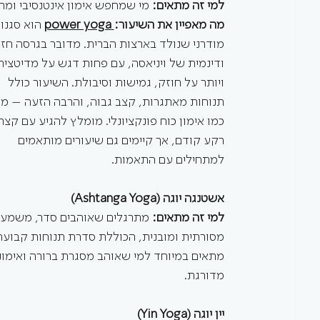
למי זה מתאים:
 מי שמחפש אימון אינטנסיבי ומח
מה מאפיין את השיעור:
 power yoga
 הוא סגנון
מודרני שנולד בארצות הברית. מדובר בגרסה חז
ודינמית של ויניאסה, עם פחות דגש על מדיטציה
ויותר על חוזק, גמישות וסיבולת. השיעור כולל 
תנוחות מאתגרות, קצב גבוה, והרבה הזעה – מ
כמו אימון כוח פונקציונלי. מומלץ להגיע עם קצת
רקע קודם, אך קיימים גם שיעורים מותאמים 
למתחילים עם התאמות.
אשטנגה יוגה (Ashtanga Yoga)
למי זה מתאים:
 מתרגלים שאוהבים סדר, משמעת 
מסורתית ומובנית, הכוללת סדרת תנוחות קבועה שח
מתאים במיוחד למי שאוהב מסגרת ברורה ואימוני
מדורגת.
יין יוגה (Yin Yoga)  