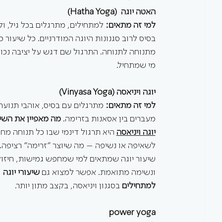
האטה יוגה  (Hatha Yoga)
למי זה מתאים:
 למתחילים, מתרגלים בכל גיל, ו
בסיס לרוב סגנונות היוגה המודרניים. כל שיעור
מתנוחה לתנוחה. התרגול שם דגש על יציבה נכו
מי שמתחיל.
יוגה ויניאסה (Vinyasa Yoga)
למי זה מתאים: 
מתרגלים עם בסיס, אוהבי תנועה,
מעברים בין אסאנות בזרימה. 
מה מאפיין את השיע
יוגה ויניאסה
 היא תרגול דינמי שבו כל תנוחה מחו
לשאיפה או נשיפה – מה שיוצר "זרימה" רציפה. 
שיעור יוגה שמתאים למי שמחפש גמישות, חיזוק
ונשימה מתואמת. אפשר למצוא גם 
שיעורי יוגה 
למתחילים
 בסגנון ויניאסה, בקצב מתון יותר.
power yoga