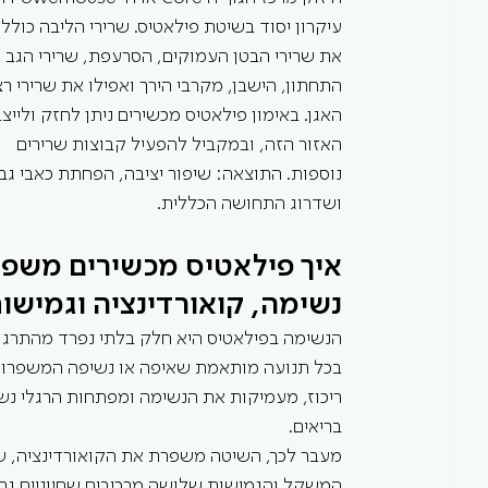
עיקרון יסוד בשיטת פילאטיס. שרירי הליבה כוללי
את שרירי הבטן העמוקים, הסרעפת, שרירי הגב 
התחתון, הישבן, מקרבי הירך ואפילו את שרירי ר
האגן. באימון פילאטיס מכשירים ניתן לחזק ולייצ
האזור הזה, ובמקביל להפעיל קבוצות שרירים 
נוספות. התוצאה: שיפור יציבה, הפחתת כאבי גב 
ושדרוג התחושה הכללית.
איך פילאטיס מכשירים משפר
נשימה, קואורדינציה וגמישו
הנשימה בפילאטיס היא חלק בלתי נפרד מהתרגול
בכל תנועה מותאמת שאיפה או נשיפה המשפרות
ריכוז, מעמיקות את הנשימה ומפתחות הרגלי נש
בריאים.
מעבר לכך, השיטה משפרת את הקואורדינציה, שיו
המשקל והגמישות שלושה מרכיבים שחיוניים גם 