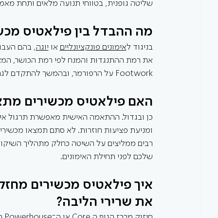
שליטה גופנית, בטווחי תנועה מלאים ותחת מאמ
מה ההבדל בין פילאטיס מכש
בניגוד ל
אימונים פונקציונליים
 או 
יוגה
, בהם העבו
את רמת ההתנגדות והמנח לפי רמת הכושר, המצב
Footwork על הרפורמר, ובהמשך להתקדם לגרסאות מאתגרות יותר על ה־Wunda Chair.
האם פילאטיס מכשירים מתאי
כן ובגדול. ההתאמה האישית מאפשרת תרגול איכ
ומניעת פציעות חוזרות. לא סתם תמצאו מכשירי פ
רבים ממליצים על השיטה כחלק מתהליך השיקום.
שלכם לפני תחילת האימונים. 
איך פילאטיס מכשירים מחזק 
את שרירי הליבה?
חיזוק מרכז ה