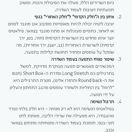
גיוס השרירים הללו, מעלה את הסיבולת והכוח, ומשיב 
תנועתיות ויציבות לעמוד השדרה.
איזון בין ה"חלק הקדמי" ל"חלק האחורי" בגוף
יציבה לקויה יכולה להיות מאופיינת מסיבוב אגן מוגבר לפנים 
או לאחור, כתפיים מעוגלות או מתח מוגבר בצוואר. פילאטיס 
יוצר איזון מחדש בין השרשרת הקדמית (חזה, בטן, ירך 
קדמית) לשרשרת האחורית (גב, ישבן, ירך אחורית), מה 
שמקל על עומסים ומחזיר תחושת קלילות בתנועה.
שיפור טווחי התנועה בעמוד השדרה
המכשירים מאפשרים תנועה מבוקרת מדויקת, למשל 
בתרגילים כמ Long Stretch וסדרת ה-Short Box (תנסו 
את ה-Round back ותחזרו אלינו). מטרת התרגילים היא 
"לרווח" בין החוליות ולשחרר עומסים מהגב התחתון והעליון 
על ידי תנועה.
תרגול נשימה
בפילאטיס הנשימה היא לא רק מנוחה - היא חלק בלתי נפרד 
מהעבודה. היא מפעילה את שרירי הליבה, מאזנת לחץ 
תוך-בטני, תומכת בעמוד השדרה ומפחיתה מתחים בצוואר 
ובגב.