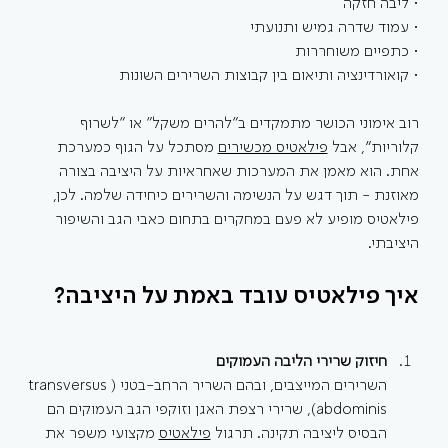
• ליבה חזקה
• עמוד שדרה גמיש ותנועתי
• כתפיים משוחררות
• קואורדינציה ותיאום בין קבוצות השרירים השונות
רוב אימוני הכושר מתמקדים ב"להרים משקל" או “לשרוף 
קלוריות״, אבל 
פילאטיס מכשירים
 מסתכל על הגוף כמערכת 
אחת. הוא מאמן את המערכות שאחראיות על היציבה בצורה 
מאוזנת - תוך דגש על הנשימה והשרירים כיחידה שלמה. לכן, 
פילאטיס מופיע לא פעם במחקרים בתחום כאבי הגב והשיפור 
היציבתי.
איך פילאטיס עובד באמת על היציבה?
חיזוק שרירי הליבה העמוקים
השרירים המייצבים, ובהם השריר הרחב-בטני (transversus 
abdominis), שרירי רצפת האגן וזוקפי הגב העמוקים הם 
הבסיס ליציבה תקינה. תרגול 
פילאטיס
 מקצועי משפר את 