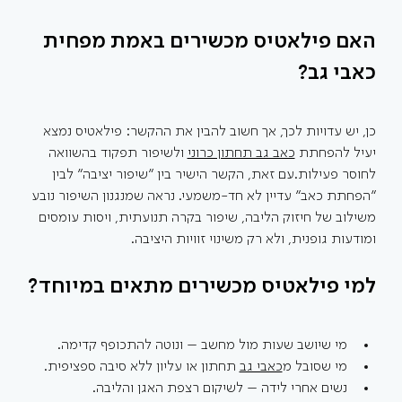
האם פילאטיס מכשירים באמת מפחית 
כאבי גב?
כן, יש עדויות לכך, אך חשוב להבין את ההקשר: פילאטיס נמצא 
יעיל להפחתת 
כאב גב תחתון כרוני
 ולשיפור תפקוד בהשוואה 
לחוסר פעילות.עם זאת, הקשר הישיר בין ״שיפור יציבה״ לבין 
״הפחתת כאב״ עדיין לא חד-משמעי. נראה שמנגנון השיפור נובע 
משילוב של חיזוק הליבה, שיפור בקרה תנועתית, ויסות עומסים 
ומודעות גופנית, ולא רק משינוי זוויות היציבה. 
למי פילאטיס מכשירים מתאים במיוחד?
מי שיושב שעות מול מחשב – ונוטה להתכופף קדימה.
מי שסובל מ
כאבי גב
 תחתון או עליון ללא סיבה ספציפית.
נשים אחרי לידה – לשיקום רצפת האגן והליבה.