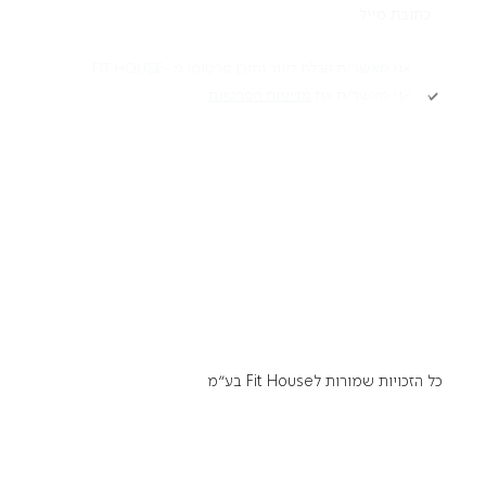
תקנון
אני מאשר/ת קבלת דיוור ותוכן פרסומי מ -FIT HOUSE
אני מאשר/ת את
מדיניות הפרטיות
Academy תקנון
מדיניות פרטיות
הרשמה
הצהרת נגישות
דרושים
כל הזכויות שמורות לFit House בע״מ