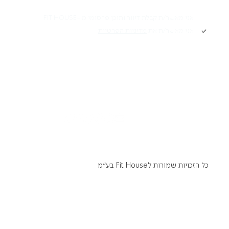
תקנון
אני מאשר/ת קבלת דיוור ותוכן פרסומי מ -FIT HOUSE
אני מאשר/ת את
מדיניות הפרטיות
Academy תקנון
מדיניות פרטיות
הרשמה
הצהרת נגישות
דרושים
כל הזכויות שמורות לFit House בע״מ