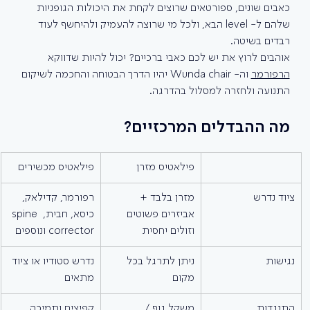
כאבים שונים, ספורטאים שרוצים לקחת את היכולות הגופניות 
שלהם ל- level הבא, ולכל מי שרוצה להעמיק ולהיחשף לעוד 
רבדים בשיטה.
אוהבים לרוץ את יש לכם כאבי ברכיים? יכול להיות שדווקא 
הרפורמר
 וה- Wunda chair יהיו הדרך הבטוחה והחכמה לשיקום 
התנועה ולחזרה למסלול בהדרגה.
מה ההבדלים המרכזיים?
פילאטיס מזרן
פילאטיס מכשירים
ציוד נדרש
מזרן בלבד + 
רפורמר, קדילאק, 
אביזרים פשוטים 
כיסא, חבית, spine 
וזולים יחסית
corrector ונוספים
נגישות
ניתן לתרגל בכל 
נדרש סטודיו או ציוד 
מקום
מתאים
התנגדות
משקל גוף / 
קפיצים ותמיכה 