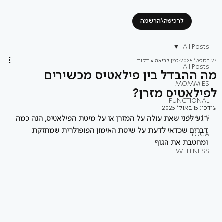
לרכישה\הרשמה
All Posts
27 בספט׳ 2025
זמן קריאה 4 דקות
All Posts
מה ההבדל בין פילאטיס מכשירים
MOMMIES
לפילאטיס מזרן?
FUNCTIONAL
עודכן:
15 באוק׳ 2025
PILATES
רגע לפני שאת עולה על המזרן או על מיטת הפילאטיס, הנה כמה 
דברים שכדאי לדעת על שיטת האימון הפופולרית שמחזקת 
YOGA
ומחטבת את הגוף 
WELLNESS