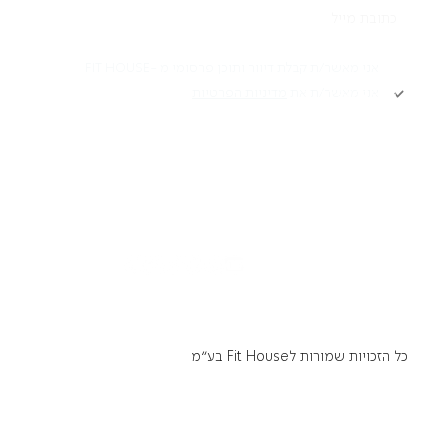
תקנון
אני מאשר/ת קבלת דיוור ותוכן פרסומי מ -FIT HOUSE
אני מאשר/ת את
מדיניות הפרטיות
Academy תקנון
מדיניות פרטיות
הרשמה
הצהרת נגישות
דרושים
כל הזכויות שמורות לFit House בע״מ