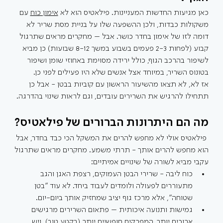
כאן מגיעות החדשות המעניינות. פילאטיס הוא לא 
אימון כוח
 עם 
משקולות כבדות, ולכן ההשפעה שלו על בניית מסת שריר לא 
דומה לזו של אימון בחדר כושר. אבל – מחקרים מראים שתרגול 
קבוע (לפחות 2-3 פעמים בשבוע במשך 8-12 שבועות) כן מביא 
לשיפור בהרכב הגוף, כולל ירידה מסוימת באחוזי שומן ושיפור 
בטונוס השריר, במיוחד אצל אנשים שלא היו פעילים לפני כן.
אז לא, לא תצאו מהשיעור הראשון עם קוביות בבטן - אבל כן 
תתחילו להרגיש את השרירים עובדים, וגם לראות שינוי בהדרגה.
מה הם היתרונות הברורים של פילאטיס?
 פילאטיס אולי לא מחפש להרים את המשקל הכי כבד בחדר, אבל 
הוא מחפש להרים אותך - תרתי משמע. מחקרים מראים שתרגול 
עקבי מביא לשורה של שינויים אמיתיים:
כוח ליבה - שרירי הבטן העמוקים, רצפת האגן והגב 
מתעוררים לפעולה ולומדים לעבוד ביחד. לא עוד "בטן 
שטוחה", אלא מרכז גוף יציב שמחזיק אותך ביום-יום.
גמישות ותנועה איכותית – פתאום השרירים מרגישים 
ארוכים יותר, המפרקים חופשיים יותר (בקטע טוב), ויש 