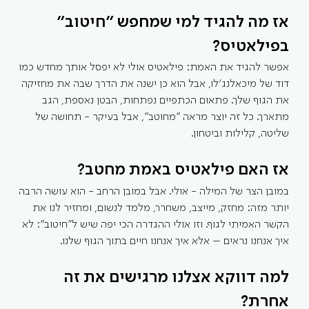
אז מה להגיד למי שמחפש "חיטוב" 
בפילאטיס?
אפשר להגיד את האמת: פילאטיס אולי לא יפסל אותך מחדש כמו 
דוד של מיכאלנג׳לו, אבל הוא כן ישנה את הדרך שבה את מחזיקה 
את הגוף שלך. פתאום הכתפיים נפתחות, הבטן נאספת, הגב 
מתארך. כל זה יוצר מראה "מחוטב", אבל בעיקר - תחושה של 
שליטה, קלילות וביטחון.
אז האם פילאטיס באמת מחטב?
במובן הצר של המילה - אולי. אבל במובן הרחב - הוא עושה הרבה 
יותר מזה: מחזק, מייצב, משחרר, מלמד לנשום, ומחזיר לנו את 
הקשר האמיתי לגוף. וזו אולי ההגדרה הכי יפה שיש ל"חיטוב": לא 
איך אנחנו נראים – אלא איך אנחנו חיים בתוך הגוף שלנו.
למה דווקא אצלנו מרגישים את זה 
אחרת?