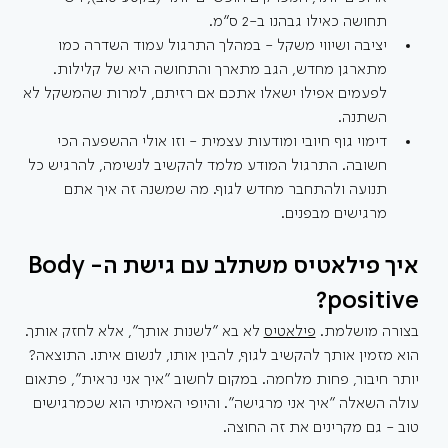
תחושה כאילו גבהנו ב-2 ס״מ.
יציבה ושיווי משקל - במהלך התרגול עמוד השדרה כמו 
מתארגן מחדש, הגב מתארך והתחושה היא של קלילות. 
לפעמים אפילו ישאלו אתכם אם רזיתם, למרות שהמשקל לא 
השתנה.
דימוי גוף חיובי ומודעות עצמית - וזו אולי ההשפעה הכי 
חשובה. התרגול המודע מלמד להקשיב לנשימה, להרגיש כל 
תנועה ולהתחבר מחדש לגוף. מה שמשנה זה איך אתם 
מרגישים מבפנים.
איך פילאטיס משתלב עם גישת ה-Body 
positive?
בצורה מושלמת. 
פילאטיס
 לא בא "לשנות אותך", אלא לחזק אותך. 
הוא מזמין אותך להקשיב לגוף, להבין אותו, לנשום איתו. התוצאה? 
יותר חיבור, פחות מלחמה. במקום לחשוב "איך אני נראית", פתאום 
עולה השאלה "איך אני מרגישה". והיופי האמיתי הוא שכמרגישים 
טוב - גם מקרינים את זה החוצה.