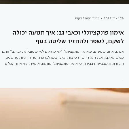
28 באוק׳ 2025
זמן קריאה 3 דקות