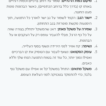
מיקום כפות הרגליים
: שמור על רוחב ברכיים וכפות רגליים 
באותו קו (בדרך כלל ברוחב הכתפיים), כאשר הבהונות פונות 
מעט החוצה.
יישור הגב
: הקפד לשמור על גב ישר לאורך כל התנועה, תוך 
הימנעות מקשת מופרזת בגב התחתון.
שמירה על משקל מאוזן
: דאג שהמשקל יתחלק בצורה שווה 
על כל כף הרגל, מבלי להעביר עומס רק על העקבים או על 
הבהונות.
נשימה
: קח אוויר לפני הירידה ונשוף בסוף העלייה.
עומק הסקוואט
: נשאף לעבור עם הטוסיק את קו הברכיים 
ואפילו נמוך יותר, כל עוד זה בטווח התנועה הנוח שלך וללא 
כאבים.
משקל מתאים
: התחל במשקל קל או אפילו עם משקל גוף 
בלבד, כדי להתמקד בטכניקה לפני העלאת העומס.