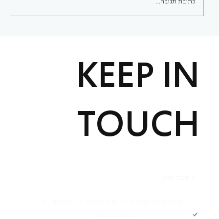
כתיבת תגובה...
אימון פונקציונלי וכאבי גב: איך תנועה יכולה
לשקם, לשפר ולהחזיר שליטה בגוף
KEEP IN
TOUCH
תקנון
אני מאשר/ת קבלת דיוור ותוכן פרסומי מ -FIT HOUSE
אני מאשר/ת את
מדיניות הפרטיות
Academy תקנון