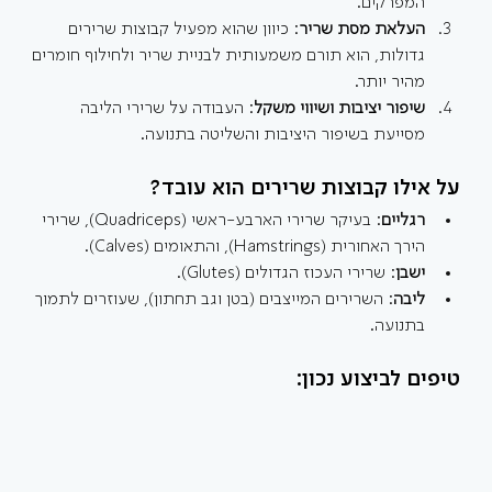
המפרקים.
העלאת מסת שריר
: כיוון שהוא מפעיל קבוצות שרירים 
גדולות, הוא תורם משמעותית לבניית שריר ולחילוף חומרים 
מהיר יותר.
שיפור יציבות ושיווי משקל
: העבודה על שרירי הליבה 
מסייעת בשיפור היציבות והשליטה בתנועה.
על אילו קבוצות שרירים הוא עובד?
רגליים
: בעיקר שרירי הארבע-ראשי (Quadriceps), שרירי 
הירך האחורית (Hamstrings), והתאומים (Calves).
ישבן
: שרירי העכוז הגדולים (Glutes).
ליבה
: השרירים המייצבים (בטן וגב תחתון), שעוזרים לתמוך 
בתנועה.
טיפים לביצוע נכון: