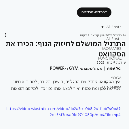
לרכישה\הרשמה
All Posts
24 בדצמ׳ 2024
זמן קריאה 2 דקות
All Posts
התרגיל המושלם לחיזוק הגוף: הכירו את
MOMMIES
הסקוואט
FUNCTIONAL
עודכן:
9 ביוני 2025
PILATES
טל עשור | מנהל מקצועי GYM ו-POWER
YOGA
איך הסקוואט מחזק את הרגליים, הישבן והליבה, למה הוא חיוני 
WELLNESS
לכל מתאמן ומתאמנת ואיך לבצע אותו נכון כדי למקסם תוצאות
https://video.wixstatic.com/video/db2a3e_0b812a111bb740b69
2ec5613e4a0fd97/1080p/mp4/file.mp4