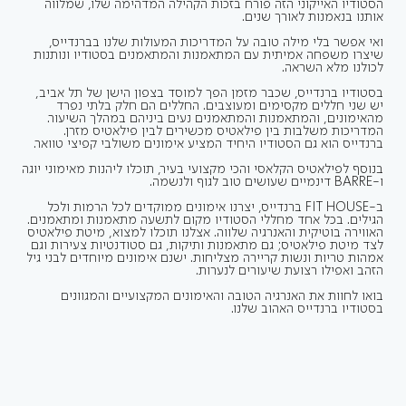
הסטודיו האייקוני הזה פורח בזכות הקהילה המדהימה שלו, שמלווה
אותנו בנאמנות לאורך שנים.
ואי אפשר בלי מילה טובה על המדריכות המעולות שלנו בברנדייס,
שיצרו משפחה אמיתית עם המתאמנות והמתאמנים בסטודיו ונותנות
לכולנו מלא השראה.
בסטודיו ברנדייס, שכבר מזמן הפך למוסד בצפון הישן של תל אביב,
יש שני חללים מקסימים ומעוצבים. החללים הם חלק בלתי נפרד
מהאימונים, והמתאמנות והמתאמנים נעים ביניהם במהלך השיעור.
המדריכות משלבות בין פילאטיס מכשירים לבין פילאטיס מזרן.
ברנדייס הוא גם הסטודיו היחיד המציע אימונים משולבי קפיצי טוואר.
בנוסף לפילאטיס הקלאסי והכי מקצועי בעיר, תוכלו ליהנות מאימוני יוגה
ו-BARRE דינמיים שעושים טוב לגוף ולנשמה.
ב-FIT HOUSE ברנדייס, יצרנו אימונים ממוקדים לכל הרמות ולכל
הגילים. בכל אחד מחללי הסטודיו מקום לתשעה מתאמנות ומתאמנים.
האווירה בוטיקית והאנרגיה שלווה. אצלנו תוכלו למצוא, מיטת פילאטיס
לצד מיטת פילאטיס; גם מתאמנות ותיקות, גם סטודנטיות צעירות וגם
אמהות טריות ונשות קריירה מצליחות. ישנם אימונים מיוחדים לבני גיל
הזהב ואפילו רצועת שיעורים לנערות.
בואו לחוות את האנרגיה הטובה והאימונים המקצועיים והמגוונים
בסטודיו ברנדייס האהוב שלנו.