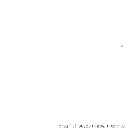
תקנון
אני מאשר/ת קבלת דיוור ותוכן פרסומי מ -FIT HOUSE
אני מאשר/ת את
מדיניות הפרטיות
Academy תקנון
מדיניות פרטיות
הרשמה
הצהרת נגישות
דרושים
כל הזכויות שמורות לFit House בע״מ