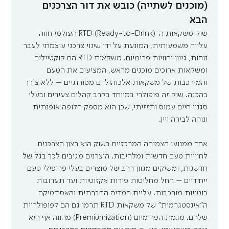
(מוכנים לשתייה) כובש את דור הצרכנים
הבא
שוק משקאות ה־RTD (Ready-to-Drink) העולמי חווה 
עלייה משמעותית, המונעת על ידי שינוי צרכני עוצמתי לעבר 
נוחות, גיוון וחוויות פרימיום. משקאות RTD הם קוקטיילים 
ומשקאות ארוכים מוכנים מראש, המציעים את הטעם 
והמורכבות של משקאות אלכוהוליים מסורתיים – ללא צורך 
בהכנה. שוק זה פופולרי במיוחד בקרב קהלים צעירים ובעלי 
סגנון חיים עמוס ותזזיתי, שכן הוא מספק חלופה אופנתית 
ונוחה לבירה ויין.
אחד ממנועי הצמיחה המרכזיים בשוק הוא רצון הצרכנים 
לחוויות טעם חדשות ומלהיבות. היצרנים מגיבים לכך בגל של 
חדשנות, ומשיקים מגוון רחב של מוצרים בעלי פרופילי טעם 
ייחודיים – החל מחליטות פירות אקזוטיות ועד תערובות 
בוטניות מורכבות. עליית המדיה החברתית והאסתטיקה 
ה"אינסטגרמית" של משקאות RTD תרמו גם הם לפופולריות 
שלהם. מגמת הפרימיום (Premiumization) מהווה אף היא 