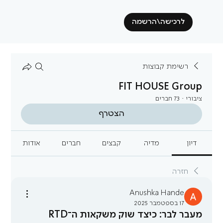
לרכישה\הרשמה
רשימת קבוצות
FIT HOUSE Group
ציבורי
·
73 חברים
הצטרף
דיון
מדיה
קבצים
חברים
אודות
חזרה
Anushka Hande
17 בספטמבר 2025
מעבר לבר: כיצד שוק משקאות ה־RTD