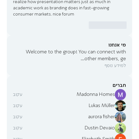
realize how presentation matters just as much in 
academic work as branding does in fast-growing 
consumer markets. nice forum
לייק
להשיב
מי אנחנו
Welcome to the group! You can connect with
...
other members, ge
למידע נוסף
חברים
Madonna Homes
עקוב
Lukas Müller
עקוב
aurora fisher
עקוב
Dustin Devaio
עקוב