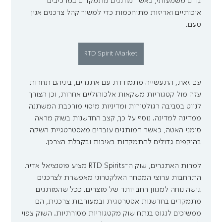
גורם משמעותי, כאשר מותגים מתמקדים במרכיבים 
איכותיים ואריזות מתוחכמות כדי למשוך קהל צרכנים אנין 
טעם.
RTD Spirit Market
עם זאת, התעשייה מתמודדת עם אתגרים, ביניהם תחרות 
עזה מול קטגוריות משקאות אלכוהוליים אחרות, וכן הצורך 
לנווט בסביבה רגולטורית ומדיניות מיסוי מורכבת המשתנה 
ממדינה למדינה. נוסף על כך, קצב החדשנות בשוק מראה 
סימני האטה, כאשר המותגים עוברים מאסטרטגיית השקה 
בהיקפים גדולים להתמקדות באיכות ובקבלת הצרכן.
למרות האתגרים, שוק ה־RTD Spirits מציע פוטנציאל אדיר. 
התרחבות ערוצי המסחר האלקטרוני מאפשרת לצרכנים 
גישה נוחה למגוון רחב יותר של מוצרים. ככל שהמותגים 
מתמקדים בחדשנות אסטרטגית ובמעורבות צרכנית, הם 
ממשיכים לנגוס בנתח שוק מקטגוריות מסורתיות. השוק צפוי 