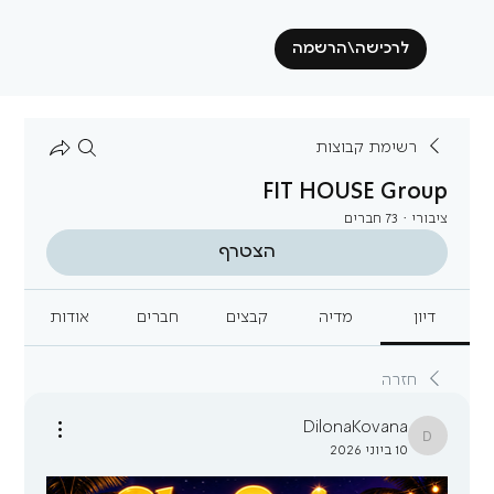
לרכישה\הרשמה
רשימת קבוצות
FIT HOUSE Group
ציבורי
·
73 חברים
הצטרף
דיון
מדיה
קבצים
חברים
אודות
חזרה
DilonaKovana
DilonaKovana
10 ביוני 2026