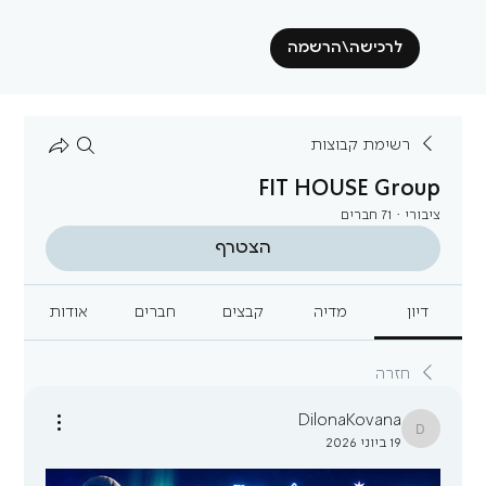
לרכישה\הרשמה
רשימת קבוצות
FIT HOUSE Group
ציבורי
·
71 חברים
הצטרף
דיון
מדיה
קבצים
חברים
אודות
חזרה
DilonaKovana
DilonaKovana
19 ביוני 2026