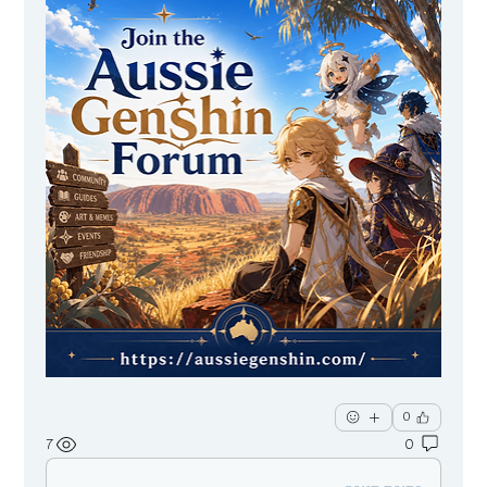
0
7
0