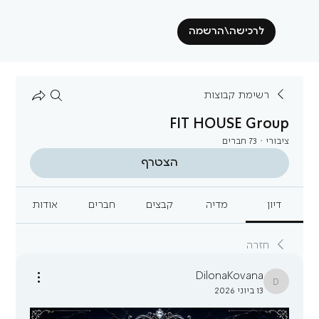
לרכישה\הרשמה
רשימת קבוצות
FIT HOUSE Group
ציבורי
·
73 חברים
הצטרף
דיון
מדיה
קבצים
חברים
אודות
חזרה
DilonaKovana
DilonaKovana
13 ביוני 2026