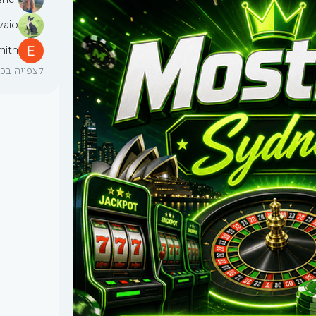
sher
vaio
mith
לצפייה בכל 