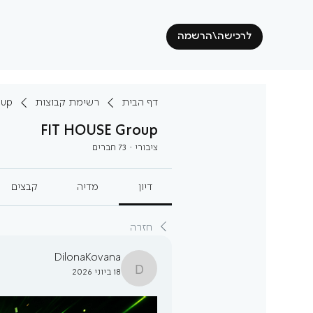
לרכישה\הרשמה
דף הבית
רשימת קבוצות
oup
FIT HOUSE Group
ציבורי
·
73 חברים
דיון
מדיה
קבצים
חזרה
DilonaKovana
18 ביוני 2026
DilonaKovana