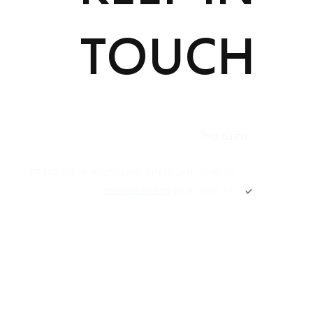
TOUCH
הרשמה
אני מאשר/ת קבלת דיוור ותוכן פרסומי מ -FIT HOUSE
אני מאשר/ת את
מדיניות הפרטיות
תקנון
Academy תקנון
מ