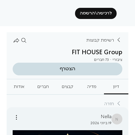
לרכישה\הרשמה
רשימת קבוצות
FIT HOUSE Group
ציבורי
·
73 חברים
הצטרף
דיון
מדיה
קבצים
חברים
אודות
חזרה
Nella
Nella
19 ביוני 2026