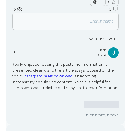
0
16
3
כתיבת תגובה...
החדשות ביותר
Jack
12 ביוני
Really enjoyed reading this post. The information is 
presented clearly, and the article stays focused on the 
topic. 
instagram reels download
 is becoming 
increasingly popular, so content like this is helpful for 
users who want reliable and easy-to-follow information.
לייק
להשיב
הצגת תגובות נוספות