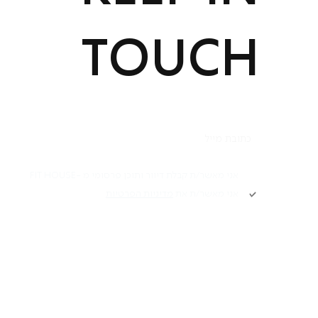
TOUCH
הרשמה
אני מאשר/ת קבלת דיוור ותוכן פרסומי מ -FIT HOUSE
אני מאשר/ת את
מדיניות הפרטיות
תקנון
Academy תקנון
מ