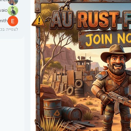
sher
vaio
mith
לצפייה בכל 