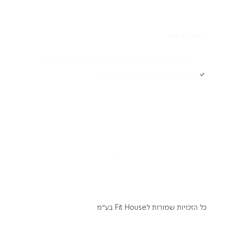
תקנון
אני מאשר/ת קבלת דיוור ותוכן פרסומי מ -FIT HOUSE
אני מאשר/ת את
מדיניות הפרטיות
Academy תקנון
מדיניות פרטיות
הרשמה
הצהרת נגישות
דרושים
כל הזכויות שמורות לFit House בע״מ