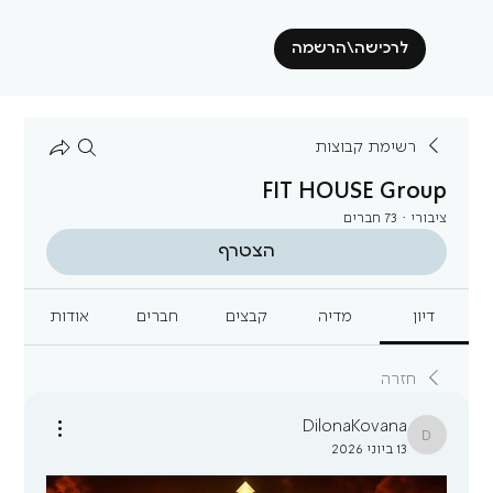
לרכישה\הרשמה
רשימת קבוצות
FIT HOUSE Group
ציבורי
·
73 חברים
הצטרף
דיון
מדיה
קבצים
חברים
אודות
חזרה
DilonaKovana
DilonaKovana
13 ביוני 2026