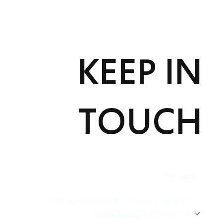
הכרטיסייה אינה ניתנת להעברה.
הכרטיסייה ניתנת לרכישה פעם אחת בלבד ולמתאמנים חדשים בלבד.
הכרטיסייה תקפה ל-30 יום החל מהאימון הראשון.
החברות בקבוצה ושימוש במתקניה הינה מגיל 16 ומעלה.
ברכישה אני מאשר.ת שקראתי והסכמתי למדיניות פרטיות ומאשר.ת
קבלת דיוור ותוכן פרסומי מ-FIT HOUSE.
KEEP IN
TOUCH
תקנון
אני מאשר/ת קבלת דיוור ותוכן פרסומי מ -FIT HOUSE
אני מאשר/ת את
מדיניות הפרטיות
Academy תקנון