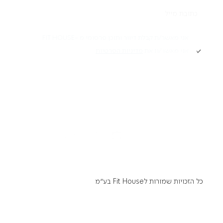
תקנון
אני מאשר/ת קבלת דיוור ותוכן פרסומי מ -FIT HOUSE
אני מאשר/ת את
מדיניות הפרטיות
Academy תקנון
מדיניות פרטיות
הרשמה
הצהרת נגישות
דרושים
כל הזכויות שמורות לFit House בע״מ