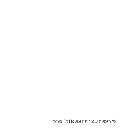
הרשמה
תקנון
Academy תקנון
מדיניות פרטיות
הצהרת נגישות
דרושים
תקנון
Academy תקנון
מדיניות פרטיות
עוד
כל הזכויות שמורות לFit House בע״מ