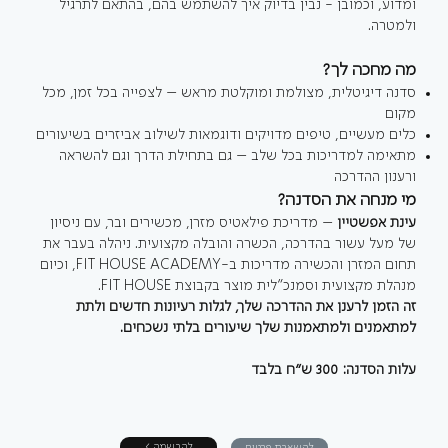
ומדוע, וכמובן - נבין בדיוק איך להשתמש בהם, בהתאם לתרגיל
ולמטרה.
מה מחכה לך?
סדנה דיגיטלית, מצולמת ומוקלטת מראש – לצפייה בכל זמן, מכל
מקום
כלים מעשיים, טיפים מדויקים ודוגמאות לשילוב אביזרים בשיעורים
מתאימה למדריכות בכל שלב – גם בתחילת הדרך וגם להשראה
ורענון ההדרכה
מי מנחה את הסדנה?
עינת אפשטיין
– מדריכת פילאטיס מזרן, מכשירים ובר, עם ניסיון
של מעל עשור בהדרכה, הכשרה והובלה מקצועית. ניהלה בעבר את
תחום המזרן והכשירה מדריכות ב-FIT HOUSE ACADEMY, וכיום
מנהלת מקצועית וסמנכ"לית מוצר בקבוצת FIT HOUSE.
זה הזמן לרענן את ההדרכה שלך, לגלות רעיונות חדשים ולתת
למתאמנים ולמתאמנות שלך שיעורים בלתי נשכחים.
עלות הסדנה: 300 ש״ח בלבד
< להרשמה
להשארת פרטים