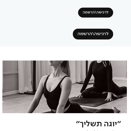
לרכישה\הרשמה
לרכישה\הרשמה
"יוגה תשליך"