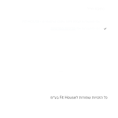
תקנון
אני מאשר/ת קבלת דיוור ותוכן פרסומי מ -FIT HOUSE
אני מאשר/ת את
מדיניות הפרטיות
Academy תקנון
מדיניות פרטיות
הרשמה
הצהרת נגישות
דרושים
כל הזכויות שמורות לFit House בע״מ