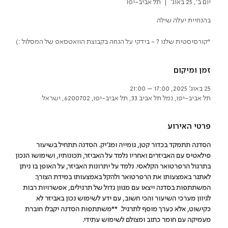
יום ב׳, 25 באוג׳
  |  
תל אביב-יפו
*קורסיסטית שלנו ? - בידקי על הנחה בקבוצת הוואטסאפ של המסלול :)
זמן ומיקום
25 באוג׳ 2025, 17:00 – 21:00
תל אביב-יפו, נמל תל אביב 33, תל אביב-יפו, 6200702, ישראל
פרטי האירוע
הסדנה תתמקד בכדור קטן, גומייה ומג'יק. הסדנה תתחיל בשיעור 
פילאטיס עם האביזרים ואחריו נלמד על האביזר, תכונותיו, ושימושו הנכון 
בתרגול הרפרטואר הקלאסי. נלמד על יתרונות האביזר, על האופן בו ניתן 
לאתגר באמצעותו את הרפרטואר ולהקל באמצעותו במידת הצורך. 
המשתתפות בסדנה ייצאו עם מגוון גדול של תרגילים, אפשרויות רבות 
לגיוון מערכי השיעור והכי חשוב, עם ידע לשימוש נכון באביזר לא 
כקישוט, אלא כערך מוסף לתרגיל.  **משתתפות הסדנה יקבלו חוברת 
מעמיקה עם חומר כתוב ומצולם לשימוש עתידי.