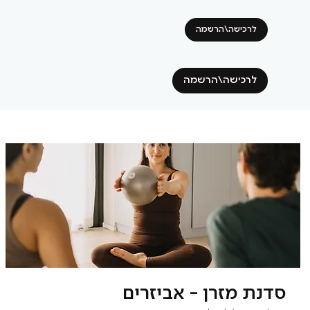
לרכישה\הרשמה
לרכישה\הרשמה
סדנת מזרן - אביזרים