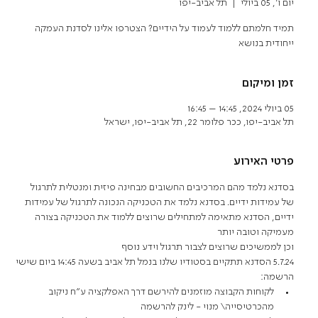
יום ו׳, 05 ביולי
  |  
תל אביב-יפו
תמיד חלמתם ללמוד לעמוד על הידיים? הצטרפו אלינו לסדנת העמקה
ייחודית בנושא
זמן ומיקום
05 ביולי 2024, 14:45 – 16:45
תל אביב-יפו, ככר פלומר 22, תל אביב-יפו, ישראל
פרטי האירוע
בסדנא נלמד מהם המרכיבים החשובים מבחינה פיזית ומנטלית לתרגול 
של עמידות ידיים. בסדנא נלמד את הטכניקה הנכונה לתרגול של עמידות 
ידיים, הסדנא מתאימה למתחילים שרוצים ללמוד את הטכניקה בצורה 
מעמיקה וטובה יותר
וכן לממשיכים שרוצים לצבור תרגול וידע נוסף
5.7.24 הסדנא תתקיים בסטודיו שלנו בנמל תל אביב בשעה 14:45 ביום שישי
הרשמה:
לקוחות הקבוצה מוזמנים להירשם דרך האפלקציה ע"ח ניקוב 
מהכרטיסייה\ מנוי - 
לינק להרשמה