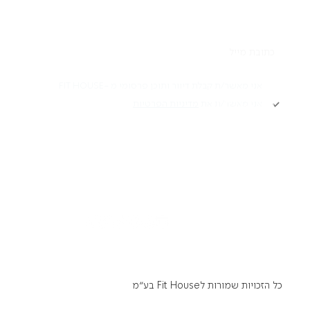
תקנון
אני מאשר/ת קבלת דיוור ותוכן פרסומי מ -FIT HOUSE
אני מאשר/ת את
מדיניות הפרטיות
Academy תקנון
מדיניות פרטיות
הרשמה
הצהרת נגישות
דרושים
כל הזכויות שמורות לFit House בע״מ