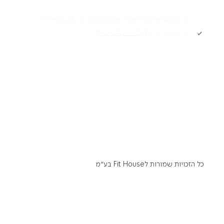
תקנון
אני מאשר/ת קבלת דיוור ותוכן פרסומי מ -FIT HOUSE
אני מאשר/ת את
מדיניות הפרטיות
Academy תקנון
מדיניות פרטיות
הרשמה
הצהרת נגישות
דרושים
כל הזכויות שמורות לFit House בע״מ