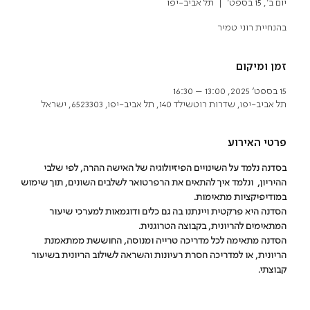
יום ב׳, 15 בספט׳
  |  
תל אביב-יפו
בהנחיית רוני טמיר
זמן ומיקום
15 בספט׳ 2025, 13:00 – 16:30
תל אביב-יפו, שדרות רוטשילד 140, תל אביב-יפו, 6523303, ישראל
פרטי האירוע
בסדנה נלמד על השינויים הפיזיולוגיה של האישה ההרה, לפי שלבי 
ההיריון,  ונלמד איך להתאים את הרפרטואר לשלבים השונים, תוך שימוש 
במודיפיקציות מתאימות.
הסדנה היא פרקטית ויינתנו בה גם כלים ודוגמאות למערכי שיעור 
המתאימים להריונית, בקבוצה הטרוגנית. 
הסדנה מתאימה לכל מדריכה טרייה ומנוסה, החוששת ממתאמנת 
הריונית, או למדריכה חסרת רעיונות והשראה לשילוב הריונית בשיעור 
קבוצתי.