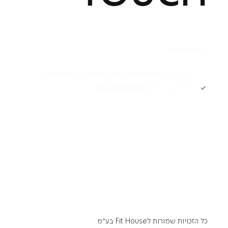
תקנון
אני מאשר/ת קבלת דיוור ותוכן פרסומי מ -FIT HOUSE
אני מאשר/ת את
מדיניות הפרטיות
Academy תקנון
מדיניות פרטיות
הרשמה
הצהרת נגישות
דרושים
כל הזכויות שמורות לFit House בע״מ