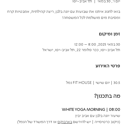
יום ו׳, 30 במאי
  |  
תל אביב-יפו
בואו לחגוג איתנו את שבועות עם יוגה בלבן, ריצה קהילתית, אמבטיות קרח
ומסיבת מים מושלמת לכל המשפחה!
זמן ומיקום
30 במאי 2025, 8:00 – 12:00
תל אביב-יפו, ככר פלומר 22, תל אביב-יפו, ישראל
פרטי האירוע
30.5 | יום שישי | FIT HOUSE נמל 
מה בתכנון? 
WHITE YOGA MORNING | 08:00
שיעור יוגה בלבן עם אביב יבין 
(ניקוב כרטיסייה | יש להירשם 
בארבוקס
 או דרך המשרד של הנמל)