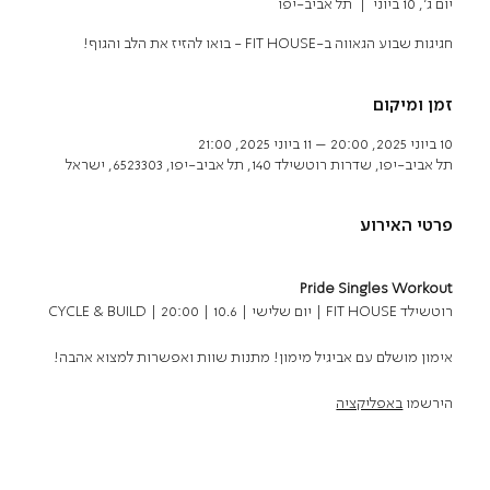
יום ג׳, 10 ביוני
  |  
תל אביב-יפו
חגיגות שבוע הגאווה ב-FIT HOUSE - בואו להזיז את הלב והגוף!
זמן ומיקום
10 ביוני 2025, 20:00 – 11 ביוני 2025, 21:00
תל אביב-יפו, שדרות רוטשילד 140, תל אביב-יפו, 6523303, ישראל
פרטי האירוע
Pride Singles Workout
CYCLE & BUILD | יום שלישי | 10.6 | 20:00 | FIT HOUSE רוטשילד
אימון מושלם עם אביגיל מימון! מתנות שוות ואפשרות למצוא אהבה! 
הירשמו 
באפליקציה