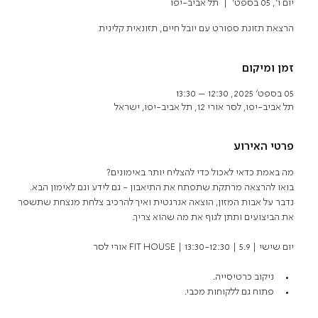
יום ו׳, 05 בספט׳
  |  
תל אביב-יפו
הרצאת תזונת ספורט עם יובל חיים, תזונאית קלינית
זמן ומיקום
05 בספט׳ 2025, 12:30 – 13:30
תל אביב-יפו, לסר אורי 12, תל אביב-יפו, ישראל
פרטי האירוע
מה באמת כדאי לאכול כדי להצליח יותר באימונים? 
בואו להרצאה מרתקת שתפתח את התיאבון - גם לידע וגם לאימון הבא.
נדבר על אבות המזון, הוצאה אנרגטית ואיך להרכיב צלחת מנצחת שתשפר 
את הביצועים ותתן לגוף את מה שהוא צריך.
יום שישי | 5.9 | 13:30-12:30 | FIT HOUSE אורי לסר
ניקוב כרטיסייה. 
פתוח גם ללקוחות מכבי.