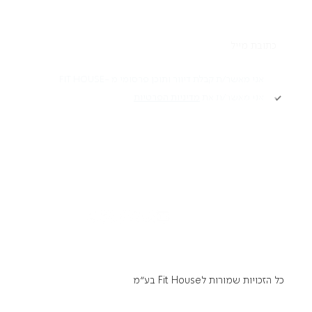
תקנון
אני מאשר/ת קבלת דיוור ותוכן פרסומי מ -FIT HOUSE
אני מאשר/ת את
מדיניות הפרטיות
Academy תקנון
מדיניות פרטיות
הרשמה
הצהרת נגישות
דרושים
כל הזכויות שמורות לFit House בע״מ