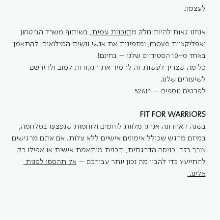
לעצמך. 
אנחנו גאות להיות חלק מ
תוכנית עמית
, בשיתוף משרד הביטחון 
ואפליקציית move, ומזמינות את אנשי ונשות המילואים, להתאמן 
באחד מ-10 הסטודיוס שלנו – בחינם!
כל מה שצריך לעשות זה להמיר את הנקודות למוב ולהירשם 
לשיעורים שלנו.  
לפרטים נוספים – *5261
FIT FOR WARRIORS
בשנה האחרונה אנחנו מלוות לוחמים ולוחמות שנפצעו במלחמה, 
במיזם מרגש שכולל אימונים אישיים ללא עלות. אם אתם מרגישים 
צורך כזה, כניסה הדרגתית, תכנית מותאמת אישית או אפילו רק 
להתייעץ כדי להבין מה נכון יותר עבורכם – 
אל תהססו לפנות 
אלינו. 