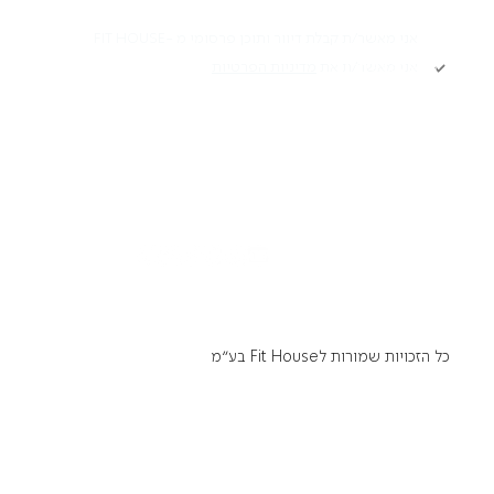
תקנון
אני מאשר/ת קבלת דיוור ותוכן פרסומי מ -FIT HOUSE
אני מאשר/ת את
מדיניות הפרטיות
Academy תקנון
מדיניות פרטיות
הרשמה
הצהרת נגישות
דרושים
כל הזכויות שמורות לFit House בע״מ