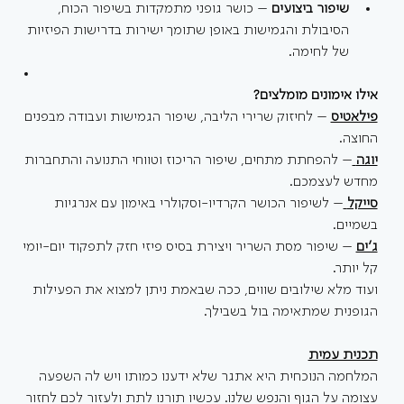
שיפור ביצועים
 – כושר גופני מתמקדות בשיפור הכוח, 
הסיבולת והגמישות באופן שתומך ישירות בדרישות הפיזיות 
של לחימה.
אילו אימונים מומלצים? 
פילאטיס
 – לחיזוק שרירי הליבה, שיפור הגמישות ועבודה מבפנים 
החוצה.
יוגה
– להפחתת מתחים, שיפור הריכוז וטווחי התנועה והתחברות 
מחדש לעצמכם.
סייקל
– לשיפור הכושר הקרדיו-וסקולרי באימון עם אנרגיות 
בשמיים.
ג׳ים
 – שיפור מסת השריר ויצירת בסיס פיזי חזק לתפקוד יום-יומי 
קל יותר.
ועוד מלא שילובים שווים, ככה שבאמת ניתן למצוא את הפעילות 
הגופנית שמתאימה בול בשבילך.
תכנית עמית
המלחמה הנוכחית היא אתגר שלא ידענו כמותו ויש לה השפעה 
עצומה על הגוף והנפש שלנו. עכשיו תורנו לתת ולעזור לכם לחזור 