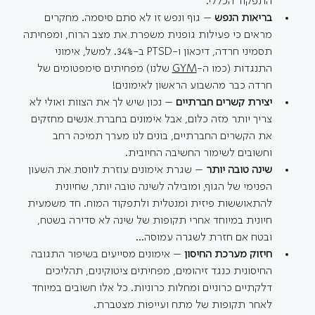
התפקוד הכללי.
בריאות הנפש
 – גוף ונפש זו לא סתם סיסמה. מחקרים 
מראים כי פעילות גופנית משפרת את מצב הרוח, ומפחיתה 
תסמיני חרדה, דיכאון ו-PTSD ב-34%. למשל, אימוני 
התנגדות (כמו ה-
GYM
 שלנו) מפחיתים סימפטומים של 
חרדה כבר מהשבוע הראשון לאימונים!
יצירת קשרים חברתיים
 – נכון שיש לך את הצוות ואולי לא 
צריך יותר מזה כלום, אבל אימונים בחברת אנשים מחזקים 
את הקשרים החברתיים, בונים לנו מערך תמיכה רחב 
וחשובים לשימור החשיבה החיובית.
שינה טובה יותר
 – שגרת אימונים עוזרת לווסת את השעון 
הפנימי של הגוף, ומובילה לשינה טובה יותר, שחיונית 
להתאוששות פיזית ומנטלית ולתפקוד המוח. חד משמעית 
חיונית במיוחד אחרי תקופות של שינה לא סדירה בשטח, 
ובטח אם חזרת לשגרה עמוסה...
חיזוק מערכת החיסון
 – אימונים מסייעים בשיפור התגובה 
החיסונית כנגד זיהומים, מפחיתים ציטוקינים, תהליכים 
דלקתיים כרוניים ומחלות כרוניות. כל אלו חשובים במיוחד 
לאחר תקופות של מתח ועייפות מצטברת.