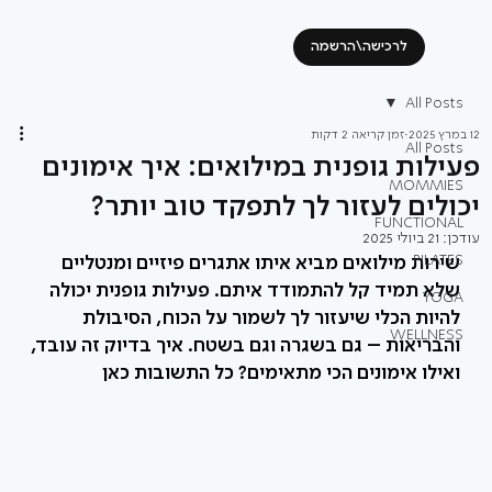
לרכישה\הרשמה
All Posts
12 במרץ 2025
זמן קריאה 2 דקות
All Posts
פעילות גופנית במילואים: איך אימונים
MOMMIES
יכולים לעזור לך לתפקד טוב יותר?
FUNCTIONAL
עודכן:
21 ביולי 2025
PILATES
שירות מילואים מביא איתו אתגרים פיזיים ומנטליים 
שלא תמיד קל להתמודד איתם. פעילות גופנית יכולה 
YOGA
להיות הכלי שיעזור לך לשמור על הכוח, הסיבולת 
WELLNESS
והבריאות – גם בשגרה וגם בשטח. איך בדיוק זה עובד, 
ואילו אימונים הכי מתאימים? כל התשובות כאן