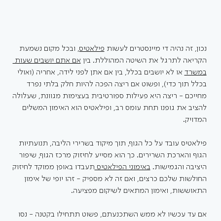
נכון, זה נהיה די מיינסטרים לעשות 
פילאטיס
, ובכל מקום נשמעת 
הקריאה לתרגל את השיטה המהוללת. בין 
אם אתם יושבים שעות 
במשרד
 או לא יושבים בכלל, בין אם אתן לפני לידה, אחריה (ואולי 
בכלל תוך כדי), ופשוט אם ריצה הפכה להיות חלק בלתי נפרד 
מחייכם - ריצה היא פעילות ספורטיבית בעצימות מגוונת, שעלולה 
להציב את גופנו תחת עומס רב, ופילאטיס הוא האימון המשלים 
המדויק.
פילאטיס עובד על כל הגוף, תוך מיקוד בשרירי הליבה, תנועתיות 
הגוף והארכת השרירים. כך הוא מסייע לחיזוק מרכז הגוף, שיפור 
היציבה והגמישות. 
באימוני הפילאטיס 
תעבדו באופן ממוקד לחיזוק 
החולשות שלכם כרצים, ואם זה לא מספיק - זהו יופי של אימון 
התאוששות, ואימון המתאים לשיקום מפציעה. 
אם עד עכשיו לא ממש השתכנעתם, פשוט תתחילו בקטנה - נסו 