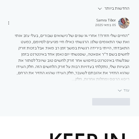
החדשות ביותר
איך לבחור סטודיו לפילאטיס בתל אביב - ואיך
לבנות שגרת אימונים שמחזיקה לאורך זמן?
Samra Tibor
05 במאי 2025
"החיים שלי חזרו!!! אחרי 14 שנים של נישואים שבורים, בעלי עזב אותי 
ואת שני התאומים שלנו. הרגשתי כאילו חיי מגיעים לסיומם, כמעט 
התאבדתי, הייתי בירידה רגשית במשך זמן רב מאוד. אבל בזכות זורק 
לחשים בשם ד"ר אפאטה, שפגשתי יום נאמן אחד באינטרנט בזמן 
שגלשתי באינטרנט בחיפוש אחר זורק לחשים טוב שיוכל לפתור את 
הבעיות שלי, נתקלתי בעדויות רבות על זורק הלחשים הזה. חלק העידו 
שהוא החזיר את אהובתם לשעבר, חלק העידו שהוא החזיר את הרחם, 
ריפא הרפס ומחלות אחרות, חלק…
עוד
לייק
להשיב