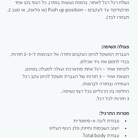
נשלח רגל רגל לאחור, בהונות נעוצות במזרן. כל הגוף בקו אחד 
מהקודקוד עד לעקבים - Push up position (או פלאנק, או מצב 2. 
תבחרו לבד).
פעולה ונשימה:
העברת המשקל לכיוון העקבים וחזרה אל הבהונות ל-2-3 חזרות, 
בכדי לחמם את גיד אכילס.
לקיחת אוויר - רגל אחת מתארכת ועולה למעלה בפוינט.
הוצאת אוויר - 3 חזרות של העברת משקל לכיוון עקב רגל 
העמידה ובחזרה לבהונות.
החלפה בין הרגליים בכל רצף נשימה.
3 חזרות לכל רגל.
מטרות התרגיל:
עבודת ליבה א-סימטרית
ייצוב השכמות וחיזוק פלג הגוף העליון
עבודת Total body