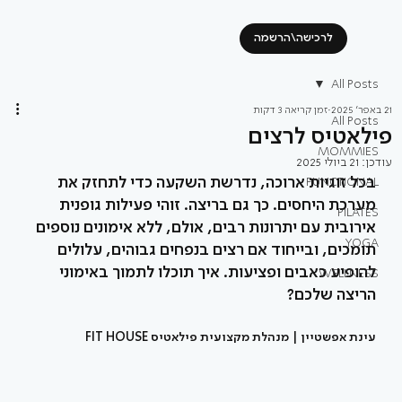
לרכישה\הרשמה
All Posts
21 באפר׳ 2025
זמן קריאה 3 דקות
All Posts
פילאטיס לרצים
MOMMIES
עודכן:
21 ביולי 2025
בכל זוגיות ארוכה, נדרשת השקעה כדי לתחזק את 
FUNCTIONAL
מערכת היחסים. כך גם בריצה. זוהי פעילות גופנית 
PILATES
אירובית עם יתרונות רבים, אולם, ללא אימונים נוספים 
YOGA
תומכים, ובייחוד אם רצים בנפחים גבוהים, עלולים 
להופיע כאבים ופציעות. איך תוכלו לתמוך באימוני 
WELLNESS
הריצה שלכם?
עינת אפשטיין | מנהלת מקצועית פילאטיס FIT HOUSE