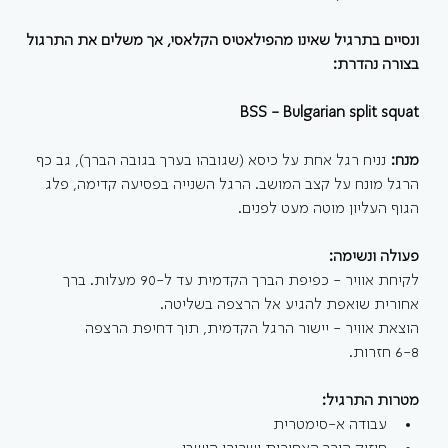
ונסיים בתרגיל שאינו מהפילאטיס הקלאסי, אך משלים את התרגול 
בצורה נהדרת:
BSS - Bulgarian split squat
מנח: 
נניח רגל אחת על כיסא (שגובהו בערך בגובה הברך), גב כף 
הרגל מונח על קצב המושב. הרגל השנייה בפסיעה קדימה, פלג 
הגוף העליון מוטה מעט לפנים.
פעולה ונשימה:
לקיחת אוויר - כפיפת הברך הקדמית עד ל-90 מעלות. ברך 
אחורית שואפת להגיע אל הרצפה בשליטה.
הוצאת אוויר - יישור הרגל הקדמית, תוך דחיפת הרצפה
6-8 חזרות.
מטרות התרגיל:
עבודה א-סימטרית