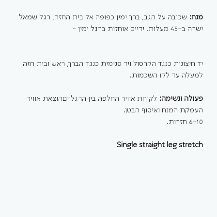
מנח: 
שכיבה על הגב, ברך ימין כפופה אל בית החזה, רגל שמאל 
ישרה ב-45 מעלות. ידיים אוחזות ברגל ימין - 
יד חיצונית כנגד הקרסול ויד פנימית כנגד הברך, ראש ובית חזה 
למעלה עד לקו השכמות. 
פעולה ונשימה: 
לקיחת אוויר החלפה בין הרגלייםהוצאת אוויר 
העמקת המנח ואיסוף הבטן. 
6-10 חזרות.
Single straight leg stretch